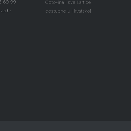
6 69 99
Gotovina i sve kartice
zar.hr
dostupne u Hrvatskoj