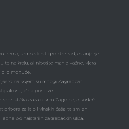
tvu nema; samo strast i predan rad, oslanjanje
u te na kraju, ali nipošto manje važno, vjera
 bi bilo moguće.
o mjesto na kojem su mnogi Zagrepčani
sklapali uspješne poslove.
o hedonistička oaza u srcu Zagreba, a sudeći
pribora za jelo i vinskih čaša te smijeh
jedne od najstarijih zagrebačkih ulica.