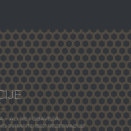
IJE
 – ALI NE I OBAVEZA!
O SVRATITE BEZ REZERVACIJE!