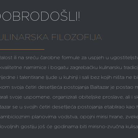
DOBRODOŠLI!
ULINARSKA FILOZOFIJA
alost ili na sreću čarobne formule za uspjeh u ugostiteljs
kvalitetne namirnice i bogatu zagrebačku kulinarsku tradicij
rijedne i talentirane ljude u kuhinji i sali bez kojih ništa ne
ekom svoja četiri desetljeća postojanja Baltazar je posta
arali svoje uspomene, organizirali obiteljske proslave, ali i 
tazar se u svojih četiri desetljeća postojanja etablirao ka
ambicioznim planovima vodstva, opojni mirisi hrane, zveket 
ovoljnih gostiju još će godinama biti mirisno-zvučna kulisa 